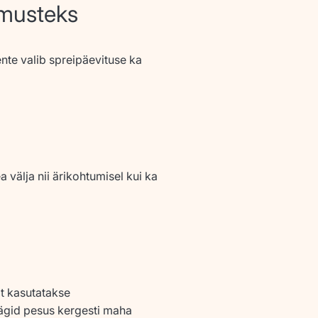
dmusteks
nte valib spreipäevituse ka
 välja nii ärikohtumisel kui ka
lt kasutatakse
jäägid pesus kergesti maha