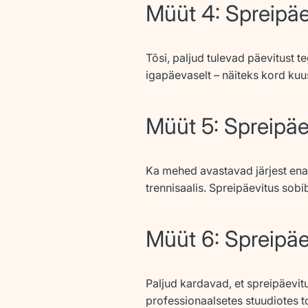
Müüt 4: Spreipäe
Tõsi, paljud tulevad päevitust 
igapäevaselt – näiteks kord kuus
Müüt 5: Spreipäev
Ka mehed avastavad järjest enam,
trennisaalis. Spreipäevitus sobib
Müüt 6: Spreipäe
Paljud kardavad, et spreipäevit
professionaalsetes stuudiotes to