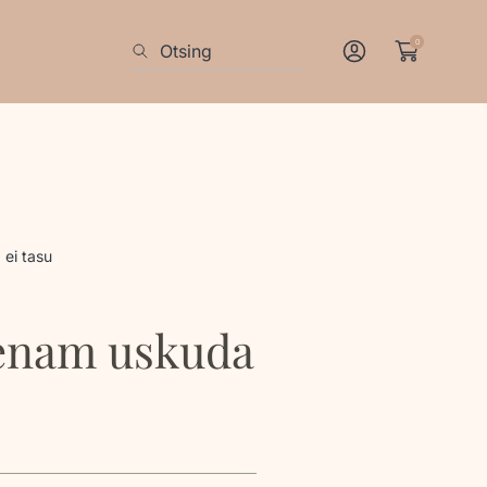
0
Otsing
Log
In
ei tasu
 enam uskuda