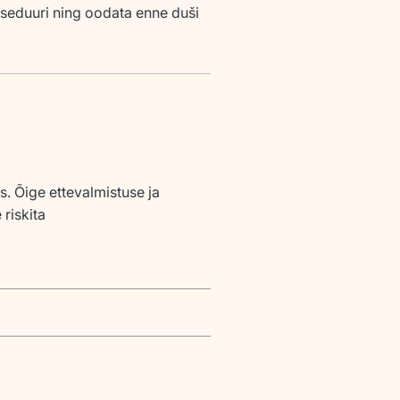
tseduuri ning oodata enne duši
. Õige ettevalmistuse ja
riskita