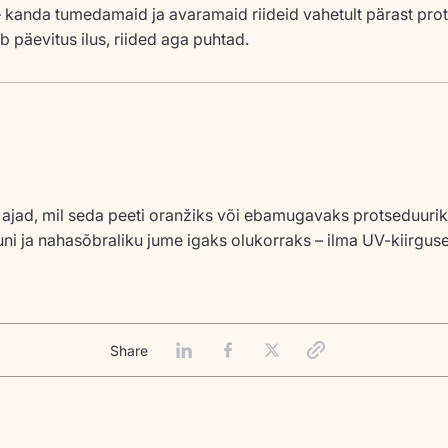
– kanda tumedamaid ja avaramaid riideid vahetult pärast pro
b päevitus ilus, riided aga puhtad.
ajad, mil seda peeti oranžiks või ebamugavaks protseduuriks
i ja nahasõbraliku jume igaks olukorraks – ilma UV-kiirguse 
Share