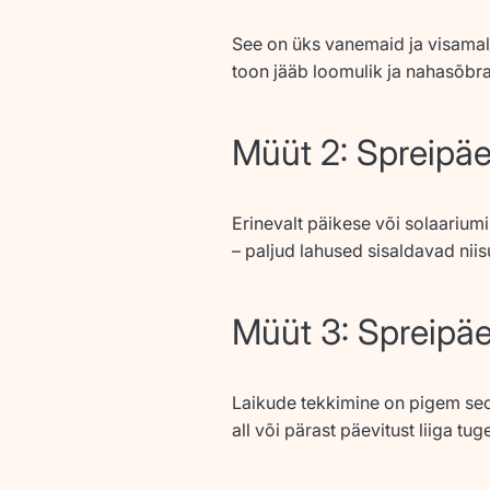
See on üks vanemaid ja visamalt
toon jääb loomulik ja nahasõbra
Müüt 2: Spreipäe
Erinevalt päikese või solaarium
– paljud lahused sisaldavad nii
Müüt 3: Spreipäe
Laikude tekkimine on pigem seo
all või pärast päevitust liiga tu