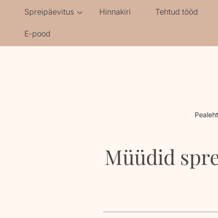
HÜPAKE SISUNI
Spreipäevitus
Hinnakiri
Tehtud tööd
E-pood
Pealeh
Müüdid spre