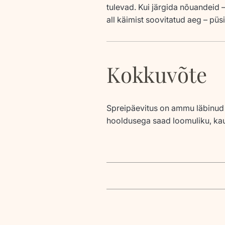
tulevad. Kui järgida nõuandeid 
all käimist soovitatud aeg – püsi
Kokkuvõte
Spreipäevitus on ammu läbinud 
hooldusega saad loomuliku, kaun