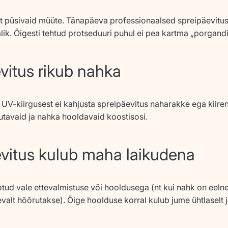
 püsivaid müüte. Tänapäeva professionaalsed spreipäevitusla
lik. Õigesti tehtud protseduuri puhul ei pea kartma „porgandi
vitus rikub nahka
i UV-kiirgusest ei kahjusta spreipäevitus naharakke ega kiir
sutavaid ja nahka hooldavaid koostisosi.
vitus kulub maha laikudena
tud vale ettevalmistuse või hooldusega (nt kui nahk on eeln
gevalt hõõrutakse). Õige hoolduse korral kulub jume ühtlaselt j