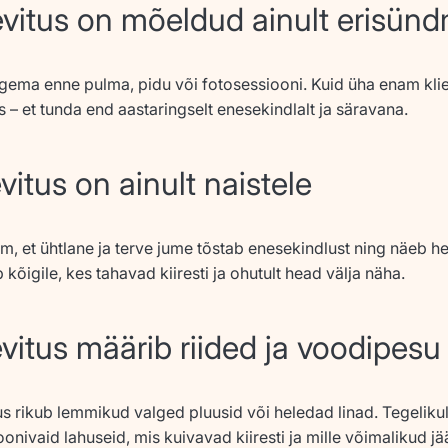
vitus on mõeldud ainult erisün
tegema enne pulma, pidu või fotosessiooni. Kuid üha enam klie
 – et tunda end aastaringselt enesekindlalt ja säravana.
itus on ainult naistele
 et ühtlane ja terve jume tõstab enesekindlust ning näeb hea
 kõigile, kes tahavad kiiresti ja ohutult head välja näha.
vitus määrib riided ja voodipesu
us rikub lemmikud valged pluusid või heledad linad. Tegeliku
onivaid lahuseid, mis kuivavad kiiresti ja mille võimalikud 