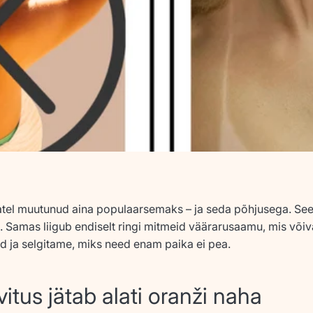
atel muutunud aina populaarsemaks – ja seda põhjusega. See 
. Samas liigub endiselt ringi mitmeid väärarusaamu, mis või
d ja selgitame, miks need enam paika ei pea.
itus jätab alati oranži naha