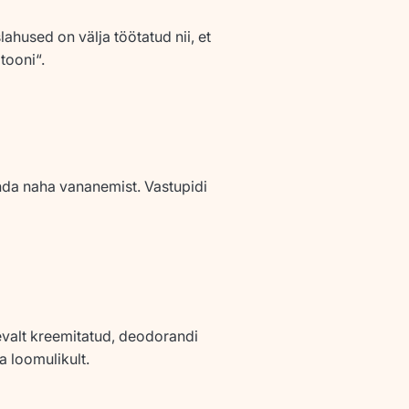
hused on välja töötatud nii, et
tooni“.
enda naha vananemist. Vastupidi
evalt kreemitatud, deodorandi
a loomulikult.