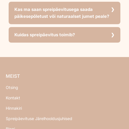
Kas ma saan spreipäevitusega saada
päikesepõletust või naturaalset jumet peale?
Kuidas spreipäevitus toimib?
MEIST
Otsing
Kontakt
Hinnakiri
Spreipäevituse Järelhooldusjuhised
Blogi