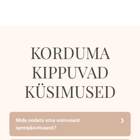
KORDUMA
KIPPUVAD
KÜSIMUSED
Mida oodata oma esimesest
spreipäevitusest?