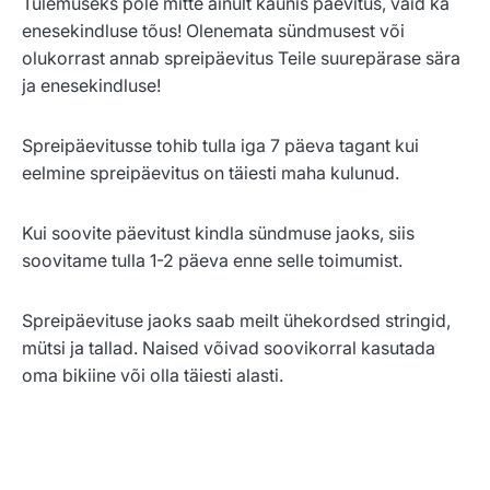
Tulemuseks pole mitte ainult kaunis päevitus, vaid ka
enesekindluse tõus! Olenemata sündmusest või
olukorrast annab spreipäevitus Teile suurepärase sära
ja enesekindluse!
Spreipäevitusse tohib tulla iga 7 päeva tagant kui
eelmine spreipäevitus on täiesti maha kulunud.
Kui soovite päevitust kindla sündmuse jaoks, siis
soovitame tulla 1-2 päeva enne selle toimumist.
Spreipäevituse jaoks saab meilt ühekordsed stringid,
mütsi ja tallad. Naised võivad soovikorral kasutada
oma bikiine või olla täiesti alasti.