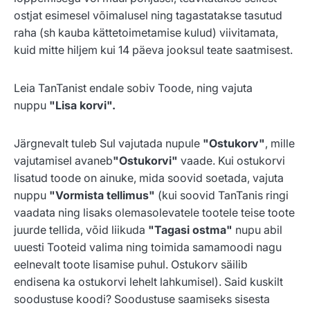
ostjat esimesel võimalusel ning tagastatakse tasutud
raha (sh kauba kättetoimetamise kulud) viivitamata,
kuid mitte hiljem kui 14 päeva jooksul teate saatmisest.
Leia TanTanist endale sobiv Toode, ning vajuta
nuppu
"Lisa korvi".
Järgnevalt tuleb Sul vajutada nupule
"Ostukorv"
, mille
vajutamisel avaneb
"Ostukorvi"
vaade. Kui ostukorvi
lisatud toode on ainuke, mida soovid soetada, vajuta
nuppu
"Vormista tellimus"
(kui soovid TanTanis ringi
vaadata ning lisaks olemasolevatele tootele teise toote
juurde tellida, võid liikuda
"Tagasi ostma"
nupu abil
uuesti Tooteid valima ning toimida samamoodi nagu
eelnevalt toote lisamise puhul. Ostukorv säilib
endisena ka ostukorvi lehelt lahkumisel). Said kuskilt
soodustuse koodi? Soodustuse saamiseks sisesta