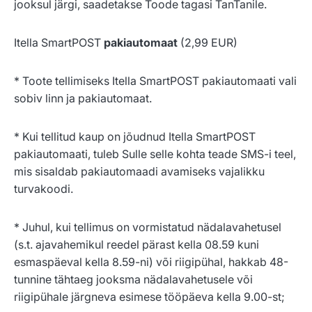
jooksul järgi, saadetakse Toode tagasi TanTanile.
Itella SmartPOST
pakiautomaat
(2,99 EUR)
* Toote tellimiseks Itella SmartPOST pakiautomaati vali
sobiv linn ja pakiautomaat.
* Kui tellitud kaup on jõudnud Itella SmartPOST
pakiautomaati, tuleb Sulle selle kohta teade SMS-i teel,
mis sisaldab pakiautomaadi avamiseks vajalikku
turvakoodi.
* Juhul, kui tellimus on vormistatud nädalavahetusel
(s.t. ajavahemikul reedel pärast kella 08.59 kuni
esmaspäeval kella 8.59-ni) või riigipühal, hakkab 48-
tunnine tähtaeg jooksma nädalavahetusele või
riigipühale järgneva esimese tööpäeva kella 9.00-st;