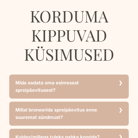
KORDUMA
KIPPUVAD
KÜSIMUSED
Mida oodata oma esimesest
spreipäevitusest?
Millal broneerida spreipäevitus enne
suuremat sündmust?
Kuidas/millega tuleks nahka koorida?