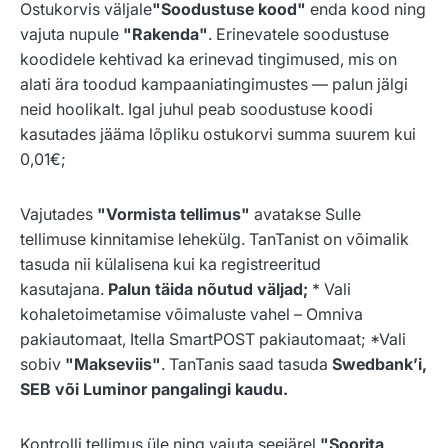
Ostukorvis väljale
"Soodustuse kood"
enda kood ning
vajuta nupule
"Rakenda"
. Erinevatele soodustuse
koodidele kehtivad ka erinevad tingimused, mis on
alati ära toodud kampaaniatingimustes — palun jälgi
neid hoolikalt. Igal juhul peab soodustuse koodi
kasutades jääma lõpliku ostukorvi summa suurem kui
0,01€;
Vajutades
"Vormista tellimus"
avatakse Sulle
tellimuse kinnitamise lehekülg. TanTanist on võimalik
tasuda nii külalisena kui ka registreeritud
kasutajana.
Palun täida nõutud väljad;
* Vali
kohaletoimetamise võimaluste vahel – Omniva
pakiautomaat, Itella SmartPOST pakiautomaat; *Vali
sobiv
"Makseviis"
. TanTanis saad tasuda
Swedbank’i,
SEB või Luminor pangalingi kaudu.
Kontrolli tellimus üle ning vajuta seejärel
"Soorita