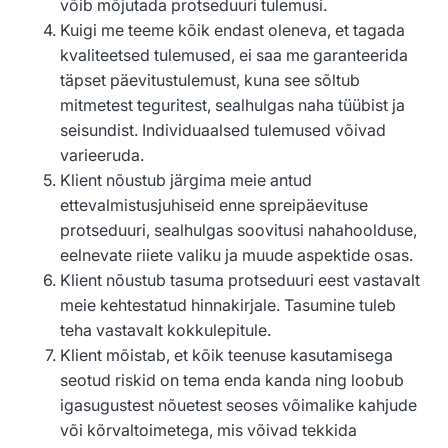
võib mõjutada protseduuri tulemusi.
Kuigi me teeme kõik endast oleneva, et tagada
kvaliteetsed tulemused, ei saa me garanteerida
täpset päevitustulemust, kuna see sõltub
mitmetest teguritest, sealhulgas naha tüübist ja
seisundist. Individuaalsed tulemused võivad
varieeruda.
Klient nõustub järgima meie antud
ettevalmistusjuhiseid enne spreipäevituse
protseduuri, sealhulgas soovitusi nahahoolduse,
eelnevate riiete valiku ja muude aspektide osas.
Klient nõustub tasuma protseduuri eest vastavalt
meie kehtestatud hinnakirjale. Tasumine tuleb
teha vastavalt kokkulepitule.
Klient mõistab, et kõik teenuse kasutamisega
seotud riskid on tema enda kanda ning loobub
igasugustest nõuetest seoses võimalike kahjude
või kõrvaltoimetega, mis võivad tekkida