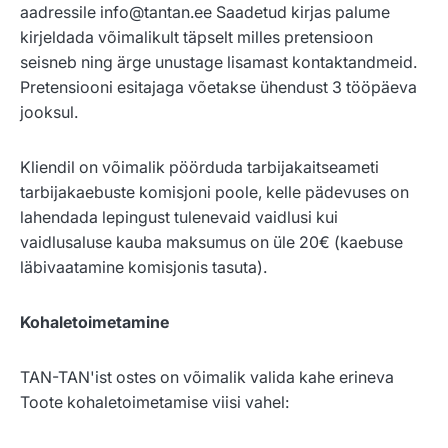
aadressile info@tantan.ee Saadetud kirjas palume
kirjeldada võimalikult täpselt milles pretensioon
seisneb ning ärge unustage lisamast kontaktandmeid.
Pretensiooni esitajaga võetakse ühendust 3 tööpäeva
jooksul.
Kliendil on võimalik pöörduda tarbijakaitseameti
tarbijakaebuste komisjoni poole, kelle pädevuses on
lahendada lepingust tulenevaid vaidlusi kui
vaidlusaluse kauba maksumus on üle 20€ (kaebuse
läbivaatamine komisjonis tasuta).
Kohaletoimetamine
TAN-TAN'ist ostes on võimalik valida kahe erineva
Toote kohaletoimetamise viisi vahel: