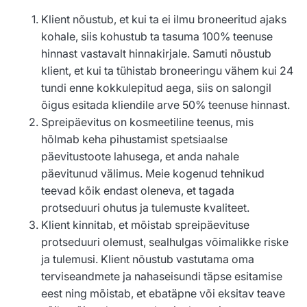
Klient nõustub, et kui ta ei ilmu broneeritud ajaks
kohale, siis kohustub ta tasuma 100% teenuse
hinnast vastavalt hinnakirjale. Samuti nõustub
klient, et kui ta tühistab broneeringu vähem kui 24
tundi enne kokkulepitud aega, siis on salongil
õigus esitada kliendile arve 50% teenuse hinnast.
Spreipäevitus on kosmeetiline teenus, mis
hõlmab keha pihustamist spetsiaalse
päevitustoote lahusega, et anda nahale
päevitunud välimus. Meie kogenud tehnikud
teevad kõik endast oleneva, et tagada
protseduuri ohutus ja tulemuste kvaliteet.
Klient kinnitab, et mõistab spreipäevituse
protseduuri olemust, sealhulgas võimalikke riske
ja tulemusi. Klient nõustub vastutama oma
terviseandmete ja nahaseisundi täpse esitamise
eest ning mõistab, et ebatäpne või eksitav teave