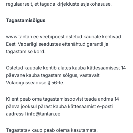
regulaarselt, et tagada kirjelduste asjakohasuse.
Tagastamisõigus
www.tantan.ee veebipoest ostetud kaubale kehtivad
Eesti Vabariigi seadustes ettenähtud garantii ja
tagastamise kord.
Ostetud kaubale kehtib alates kauba kättesaamisest 14
päevane kauba tagastamisõigus, vastavalt
Võlaõigusseaduse § 56-le.
Klient peab oma tagastamissoovist teada andma 14
päeva jooksul pärast kauba kättesaamist e-posti
aadressil info@tantan.ee
Tagastatav kaup peab olema kasutamata,