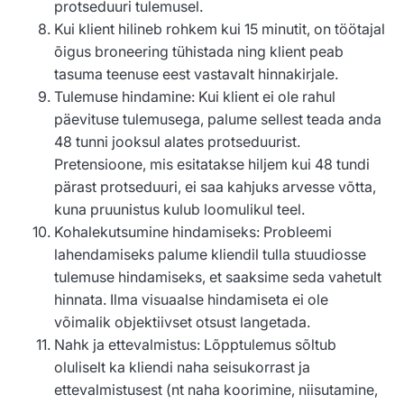
protseduuri tulemusel.
Kui klient hilineb rohkem kui 15 minutit, on töötajal
õigus broneering tühistada ning klient peab
tasuma teenuse eest vastavalt hinnakirjale.
Tulemuse hindamine: Kui klient ei ole rahul
päevituse tulemusega, palume sellest teada anda
48 tunni jooksul alates protseduurist.
Pretensioone, mis esitatakse hiljem kui 48 tundi
pärast protseduuri, ei saa kahjuks arvesse võtta,
kuna pruunistus kulub loomulikul teel.
Kohalekutsumine hindamiseks: Probleemi
lahendamiseks palume kliendil tulla stuudiosse
tulemuse hindamiseks, et saaksime seda vahetult
hinnata. Ilma visuaalse hindamiseta ei ole
võimalik objektiivset otsust langetada.
Nahk ja ettevalmistus: Lõpptulemus sõltub
oluliselt ka kliendi naha seisukorrast ja
ettevalmistusest (nt naha koorimine, niisutamine,