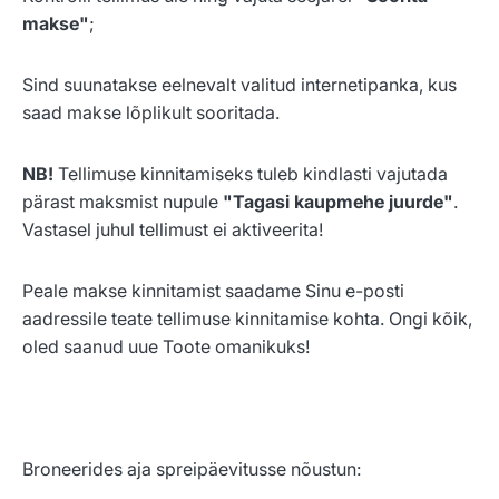
makse"
;
Sind suunatakse eelnevalt valitud internetipanka, kus
saad makse lõplikult sooritada.
NB!
Tellimuse kinnitamiseks tuleb kindlasti vajutada
pärast maksmist nupule
"Tagasi kaupmehe juurde"
.
Vastasel juhul tellimust ei aktiveerita!
Peale makse kinnitamist saadame Sinu e-posti
aadressile teate tellimuse kinnitamise kohta. Ongi kõik,
oled saanud uue Toote omanikuks!
Broneerides aja spreipäevitusse nõustun: