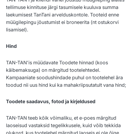
tellimuse kinnituse järgi tasumisele kuuluva summa
laekumisest TanTani arvelduskontole. Tooteid enne
müügilepingu jõustumist ei broneerita (nt ostukorvi
lisamisel).
Hind
TAN-TAN'is müüdavate Toodete hinnad (koos
käibemaksuga) on märgitud tootelehtedel.
Kampaaniate soodushindade puhul on tootelehel ära
toodud nii uus hind kui ka mahakriipsutatult vana hind;
Toodete saadavus, fotod ja kirjeldused
TAN-TAN teeb kõik võimaliku, et e-poes märgitud
laoseisud vastaksid tegelikkusele, kuid võib tekkida
olukord, kus tootelehel märgitud laoseis ei ole õige.