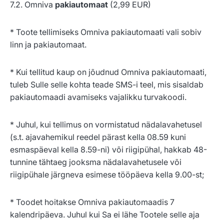
7.2. Omniva
pakiautomaat
(2,99 EUR)
* Toote tellimiseks Omniva pakiautomaati vali sobiv
linn ja pakiautomaat.
* Kui tellitud kaup on jõudnud Omniva pakiautomaati,
tuleb Sulle selle kohta teade SMS-i teel, mis sisaldab
pakiautomaadi avamiseks vajalikku turvakoodi.
* Juhul, kui tellimus on vormistatud nädalavahetusel
(s.t. ajavahemikul reedel pärast kella 08.59 kuni
esmaspäeval kella 8.59-ni) või riigipühal, hakkab 48-
tunnine tähtaeg jooksma nädalavahetusele või
riigipühale järgneva esimese tööpäeva kella 9.00-st;
* Toodet hoitakse Omniva pakiautomaadis 7
kalendripäeva. Juhul kui Sa ei lähe Tootele selle aja