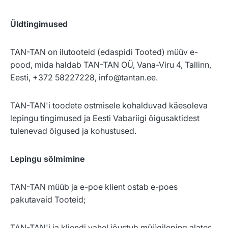
Üldtingimused
TAN-TAN on ilutooteid (edaspidi Tooted) müüv e-
pood, mida haldab TAN-TAN OÜ, Vana-Viru 4, Tallinn,
Eesti, +372 58227228, info@tantan.ee.
TAN-TAN'i toodete ostmisele kohalduvad käesoleva
lepingu tingimused ja Eesti Vabariigi õigusaktidest
tulenevad õigused ja kohustused.
Lepingu sõlmimine
TAN-TAN müüb ja e-poe klient ostab e-poes
pakutavaid Tooteid;
TAN-TAN'i ja kliendi vahel jõustub müügileping alates