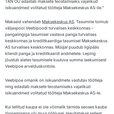
TAN OÜ edastab maksete teostamiseks vajalikud
isikuandmed volitatud töötleja Maksekeskus AS-ile.”
Makseid vahendab
Maksekeskus AS
. Tasumine toimub
väljaspool Veebipoodi turvalises keskkonnas –
pangalingiga tasumisel vastava panga turvalises
keskkonnas ja krediitkaardiga tasumisel Maksekeskus
AS turvalises keskkonnas. Müüjal puudub ligipääs
kliendi panga ja krediitkaardi andmetele. Leping
jõustub alates tasumisele kuuluva summa laekumisest
Veebipoe arvelduskontole.
Veebipoe omanik on isikuandmete vastutav töötleja
ning edastab maksete teostamiseks vajalikud
isikuandmed volitatud töötleja Maksekeskus AS-le.
Kui tellitud kaupa ei ole võimalik tarnida seoses kauba
lõppemisega või muul põhjusel, teavitatakse sellest