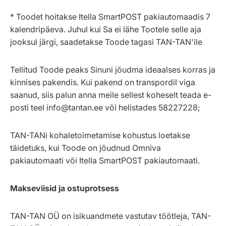
* Toodet hoitakse Itella SmartPOST pakiautomaadis 7
kalendripäeva. Juhul kui Sa ei lähe Tootele selle aja
jooksul järgi, saadetakse Toode tagasi TAN-TAN'ile
Tellitud Toode peaks Sinuni jõudma ideaalses korras ja
kinnises pakendis. Kui pakend on transpordil viga
saanud, siis palun anna meile sellest koheselt teada e-
posti teel info@tantan.ee või helistades 58227228;
TAN-TANi kohaletoimetamise kohustus loetakse
täidetuks, kui Toode on jõudnud Omniva
pakiautomaati või Itella SmartPOST pakiautomaati.
Makseviisid ja ostuprotsess
TAN-TAN OÜ on isikuandmete vastutav töötleja, TAN-