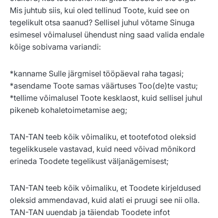
Mis juhtub siis, kui oled tellinud Toote, kuid see on
tegelikult otsa saanud? Sellisel juhul võtame Sinuga
esimesel võimalusel ühendust ning saad valida endale
kõige sobivama variandi:
*kanname Sulle järgmisel tööpäeval raha tagasi;
*asendame Toote samas väärtuses Too(de)te vastu;
*tellime võimalusel Toote kesklaost, kuid sellisel juhul
pikeneb kohaletoimetamise aeg;
TAN-TAN teeb kõik võimaliku, et tootefotod oleksid
tegelikkusele vastavad, kuid need võivad mõnikord
erineda Toodete tegelikust väljanägemisest;
TAN-TAN teeb kõik võimaliku, et Toodete kirjeldused
oleksid ammendavad, kuid alati ei pruugi see nii olla.
TAN-TAN uuendab ja täiendab Toodete infot