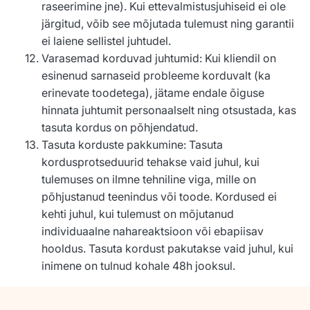
raseerimine jne). Kui ettevalmistusjuhiseid ei ole
järgitud, võib see mõjutada tulemust ning garantii
ei laiene sellistel juhtudel.
Varasemad korduvad juhtumid: Kui kliendil on
esinenud sarnaseid probleeme korduvalt (ka
erinevate toodetega), jätame endale õiguse
hinnata juhtumit personaalselt ning otsustada, kas
tasuta kordus on põhjendatud.
Tasuta korduste pakkumine: Tasuta
kordusprotseduurid tehakse vaid juhul, kui
tulemuses on ilmne tehniline viga, mille on
põhjustanud teenindus või toode. Kordused ei
kehti juhul, kui tulemust on mõjutanud
individuaalne nahareaktsioon või ebapiisav
hooldus. Tasuta kordust pakutakse vaid juhul, kui
inimene on tulnud kohale 48h jooksul.