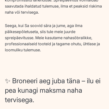
saavutada ihaldatud tulemuse,
ilma et peaksid riskima
naha või tervisega
.
Seega, kui Sa soovid sära ja jume, aga
ilma
päikesepõletuseta
, siis
tule meie juurde
spreipäevitusse
. Meie kasutame nahasõbralikke,
professionaalseid tooteid ja tagame ohutu, ühtlase ja
loomuliku tulemuse.
✨ Broneeri aeg juba täna – ilu ei
pea kunagi maksma naha
tervisega.