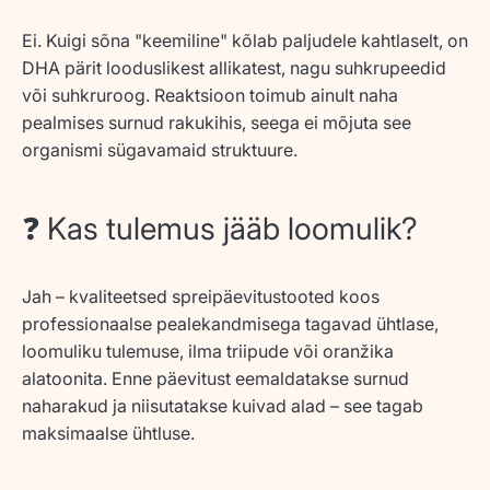
Ei. Kuigi sõna "keemiline" kõlab paljudele kahtlaselt, on
DHA pärit looduslikest allikatest, nagu suhkrupeedid
või suhkruroog. Reaktsioon toimub ainult naha
pealmises surnud rakukihis, seega ei mõjuta see
organismi sügavamaid struktuure.
❓ Kas tulemus jääb loomulik?
Jah – kvaliteetsed spreipäevitustooted koos
professionaalse pealekandmisega tagavad ühtlase,
loomuliku tulemuse, ilma triipude või oranžika
alatoonita. Enne päevitust eemaldatakse surnud
naharakud ja niisutatakse kuivad alad – see tagab
maksimaalse ühtluse.