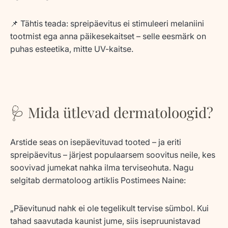
📌
Tähtis teada
: spreipäevitus ei stimuleeri melaniini
tootmist ega anna päikesekaitset – selle eesmärk on
puhas esteetika
, mitte UV-kaitse.
🩺 Mida ütlevad dermatoloogid?
Arstide seas on isepäevituvad tooted – ja eriti
spreipäevitus – järjest populaarsem soovitus neile, kes
soovivad jumekat nahka ilma terviseohuta. Nagu
selgitab dermatoloog artiklis
Postimees Naine
:
„
Päevitunud nahk ei ole tegelikult tervise sümbol. Kui
tahad saavutada kaunist jume, siis isepruunistavad