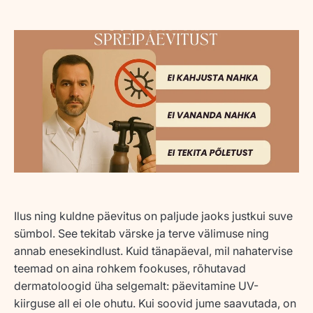
Ilus ning kuldne päevitus on paljude jaoks justkui suve
sümbol. See tekitab värske ja terve välimuse ning
annab enesekindlust. Kuid tänapäeval, mil nahatervise
teemad on aina rohkem fookuses, rõhutavad
dermatoloogid üha selgemalt:
päevitamine UV-
kiirguse all ei ole ohutu
. Kui soovid jume saavutada,
on