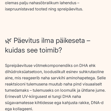
olemas palju nahasõbralikum lahendus –
isepruunistavad tooted ning spreipäevitus
.
🌿 Päevitus ilma päikeseta –
kuidas see toimib?
Spreipäevituse võtmekomponendiks on
DHA
ehk
dihüdroksüatsetoon
, looduslikult esinev suhkrutaoline
aine, mis reageerib naha sarvkihi aminohapetega. Selle
reaktsiooni tulemusena muutub naha pind visuaalselt
tumedamaks – tulemuseks on loomulik ja ühtlane jume.
Erinevalt UV-kiirgusest ei tungi DHA naha
sügavamatesse kihtidesse ega kahjusta rakke, DNA-d
ega kollageeni.