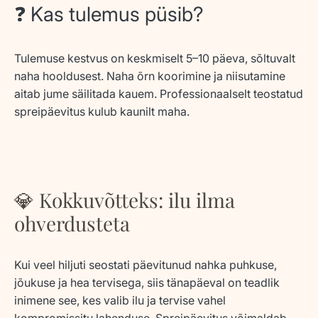
❓ Kas tulemus püsib?
Tulemuse kestvus on keskmiselt 5–10 päeva, sõltuvalt
naha hooldusest. Naha õrn koorimine ja niisutamine
aitab jume säilitada kauem. Professionaalselt teostatud
spreipäevitus kulub kaunilt maha.
💎 Kokkuvõtteks: ilu ilma
ohverdusteta
Kui veel hiljuti seostati päevitunud nahka puhkuse,
jõukuse ja hea tervisega, siis tänapäeval on teadlik
inimene see, kes
valib ilu ja tervise vahel
kompromissitu lahenduse
. Spreipäevitus võimaldab