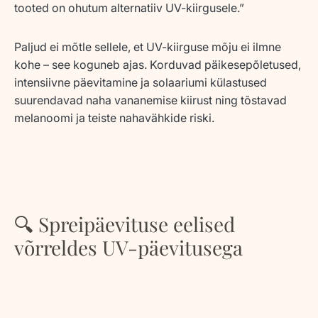
tooted on ohutum alternatiiv UV-kiirgusele
.”
Paljud ei mõtle sellele, et UV-kiirguse mõju ei ilmne
kohe – see koguneb ajas. Korduvad päikesepõletused,
intensiivne päevitamine ja solaariumi külastused
suurendavad naha vananemise kiirust ning tõstavad
melanoomi ja teiste nahavähkide riski.
🔍 Spreipäevituse eelised
võrreldes UV-päevitusega