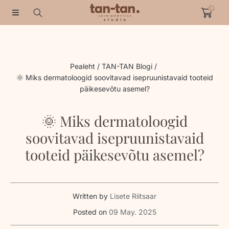
0
HÜPAKE SISUNI
Pealeht
TAN-TAN Blogi
🌞 Miks dermatoloogid soovitavad isepruunistavaid tooteid
päikesevõtu asemel?
🌞 Miks dermatoloogid
soovitavad isepruunistavaid
tooteid päikesevõtu asemel?
Written by
Lisete Riitsaar
Posted on
09 May. 2025