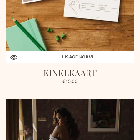
LISAGE KORVI
KINKEKAART
Tavahind
€45,00
THE
BRIDAL
BRONZE
&
JUHEND