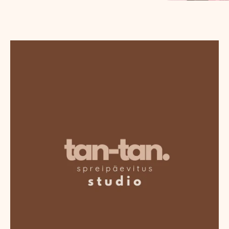
2x
kuukaart