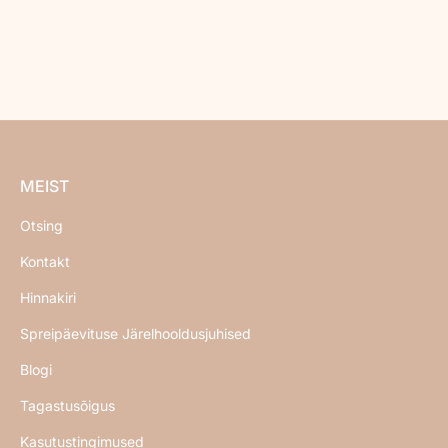
LISAGE KORVI
Kleebitavad tallad - 25tk
Tavahind
€12,95
MEIST
Otsing
Kontakt
Hinnakiri
Spreipäevituse Järelhooldusjuhised
Blogi
Tagastusõigus
Kasutustingimused