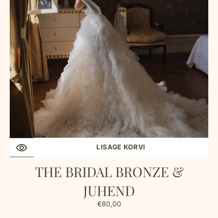
LISAGE KORVI
THE BRIDAL BRONZE &
JUHEND
Tavahind
€80,00