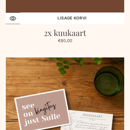
LISAGE KORVI
2x kuukaart
Tavahind
€80,00
KINKEKAART