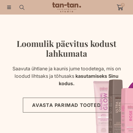
0
HÜPAKE SISUNI
Loomulik päevitus kodust
lahkumata
Saavuta ühtlane ja kaunis jume toodetega, mis on
loodud lihtsaks ja tõhusaks
kasutamiseks Sinu
kodus.
AVASTA PARIMAD TOOTED